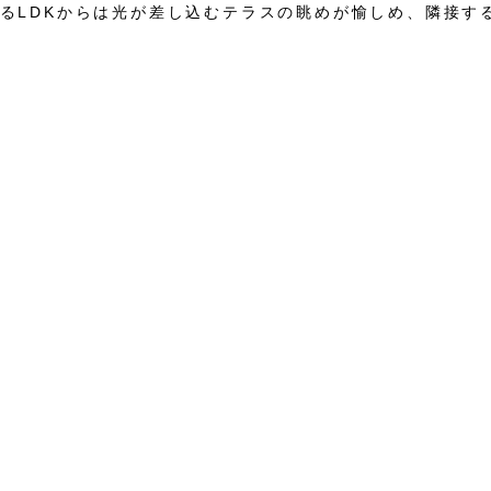
るLDKからは光が差し込むテラスの眺めが愉しめ、隣接す