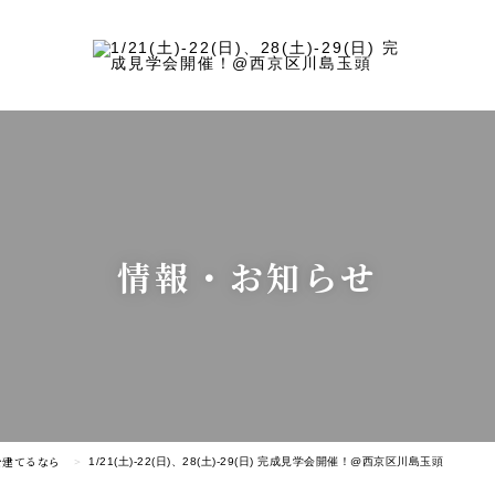
情報・お知らせ
を建てるなら
1/21(土)-22(日)、28(土)-29(日) 完成見学会開催！@西京区川島玉頭