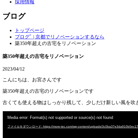
採用情報
ブログ
トップページ
ブログﾞ | 京都でリノベーションするなら
築350年超えの古宅をリノベーション
築350年超えの古宅をリノベーション
2023/04/12
こんにちは、お宮さんです
築350年超えの古宅のリノベーションです
古くても使える物はしっかり残して、少しだけ新しい風を吹
動
Media error: Format(s) not supported or source(s) not found
画
プ
ファイルをダウンロード: https://more-tec.com/wp-content/uploads/3c0ba37e3da910b0ec17
レ