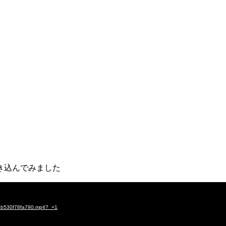
き込んでみました
b530f78fa790.mp4?_=1