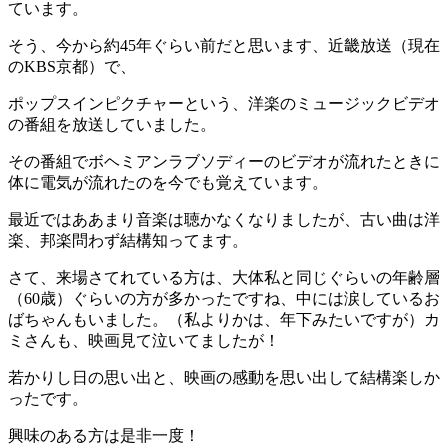
ています。
そう、今から約45年ぐらい前だと思います、近畿放送（現在
のKBS京都）で、
ポップスインピクチャーという、洋楽のミュージックビデオ
の番組を放送していました。
その番組でボヘミアンラブソディーのビデオが流れたときに
体に電気が流れたのを今でも覚えています。
最近ではああまり音楽は聴かなくなりましたが、古い曲は洋
楽、邦楽問わず結構知ってます。
さて、来場さてれている方は、大体私と同じぐらいの年齢層
（60歳）ぐらいの方が多かったですね、中には涙しているお
ばちゃんもいました。（私よりかは、年下みたいですが）カ
ミさんも、映画見て泣いてましたが！
若かりし日の思い出と、映画の感動を思い出して結構楽しか
ったです。
興味のある方は是非一度！