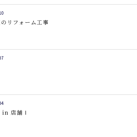
10
室のリフォーム工事
07
04
p in 店舗Ⅰ