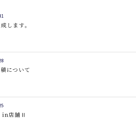
31
完成します。
28
投稿について
25
p in店舗Ⅱ